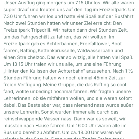
Unser Ausflug ging morgens um 7.15 Uhr los. Wir alle waren
super drauf und freuten uns auf den Tag im Freizeitpark. Um
7.30 Uhr fuhren wir los und hatte viel Spaß auf der Busfahrt.
Nach zwei Stunden hatten wir unser Ziel erreicht: Den
Freizeitpark Tripsdrill. Wir hatten dann drei Stunden Zeit,
um das Fahrgeschäft zu fahren, das wir wollten. Im
Freizeitpark gab es Achterbahnen, Freefalltower, Boot
fahren, Rafting, Kettenkarusselle, Wildwasserbahn und
einen Streichelzoo. Das war so witzig, alle hatten viel Spaß.
Um 13.15 Uhr trafen wir uns alle, um uns eine Führung
„Hinter den Kulissen der Achterbahn“ anzusehen. Nach 1 ½
Stunden Führung hatten wir noch einmal 45min Zeit zur
freien Verfügung. Meine Gruppe, die das Rafting so cool
fand, wollte unbedingt nochmal fahren. Wir fragten unsere
Lehrerinnen, ob sie mitfahren wollen, und sie waren sofort
dabei. Das Beste aber war, dass niemand nass wurde außer
unsere Lehrerin. Sonst wurden immer alle durch das
reinschwappende Wasser nass. Dann war es soweit, wir
mussten nach Hause fahren. Um 16.00 Uhr waren alle im
Bus und bereit zu Abfahrt. Um ca. 18.00 Uhr waren wir