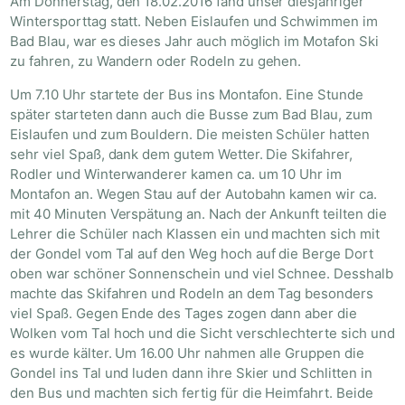
Am Donnerstag, den 18.02.2016 fand unser diesjähriger
Wintersporttag statt. Neben Eislaufen und Schwimmen im
Bad Blau, war es dieses Jahr auch möglich im Motafon Ski
zu fahren, zu Wandern oder Rodeln zu gehen.
Um 7.10 Uhr startete der Bus ins Montafon. Eine Stunde
später starteten dann auch die Busse zum Bad Blau, zum
Eislaufen und zum Bouldern. Die meisten Schüler hatten
sehr viel Spaß, dank dem gutem Wetter. Die Skifahrer,
Rodler und Winterwanderer kamen ca. um 10 Uhr im
Montafon an. Wegen Stau auf der Autobahn kamen wir ca.
mit 40 Minuten Verspätung an. Nach der Ankunft teilten die
Lehrer die Schüler nach Klassen ein und machten sich mit
der Gondel vom Tal auf den Weg hoch auf die Berge Dort
oben war schöner Sonnenschein und viel Schnee. Desshalb
machte das Skifahren und Rodeln an dem Tag besonders
viel Spaß. Gegen Ende des Tages zogen dann aber die
Wolken vom Tal hoch und die Sicht verschlechterte sich und
es wurde kälter. Um 16.00 Uhr nahmen alle Gruppen die
Gondel ins Tal und luden dann ihre Skier und Schlitten in
den Bus und machten sich fertig für die Heimfahrt. Beide