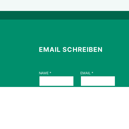
EMAIL SCHREIBEN
NAME
*
EMAIL
*
EMPFÄNGER
*
de
NACHRICHT