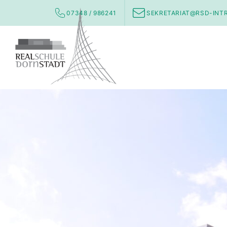
07348 / 986241
SEKRETARIAT@RSD-INT