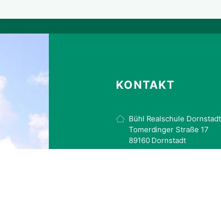
KONTAKT
Bühl Realschule Dornstadt
Tomerdinger Straße 17
89160 Dornstadt
07348 / 986 241
07348 / 986 252
sekretariat@rsd-intranet.
www.rs-dornstadt.de